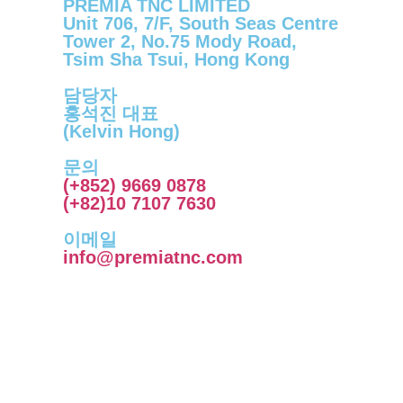
PREMIA TNC LIMITED
Unit 706, 7/F, South Seas Centre
Tower 2, No.75 Mody Road,
Tsim Sha Tsui, Hong Kong
담당자
홍석진 대표
(Kelvin Hong)
문의
(+852) 9669 0878
(+82)10 7107 7630
이메일
info@premiatnc.com