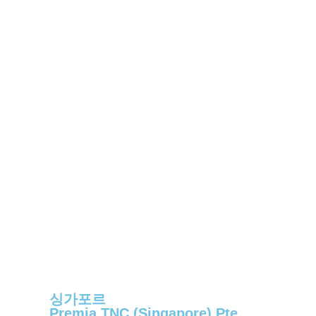
싱가포르
Premia TNC (Singapore) Pte.