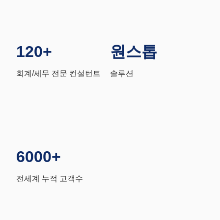
120+
원스톱
회계/세무 전문 컨설턴트
솔루션
6000+
대
만
대
전세계 누적 고객수
대
만
만
대
에
베
한
만
대
서
트
국
만
외
남
통
대
국