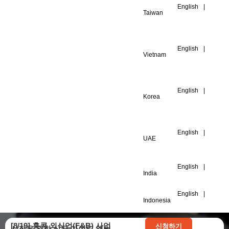
體
English
|
中
Taiwan
文
简
体
English
|
中
Vietnam
文
简
体
English
|
中
Korea
文
简
体
English
|
中
UAE
文
English
|
India
English
|
Indonesia
[8/19] 홍콩 외식업(F&B) 사업
신청하기
시작을 위한 실무 가이드 웨비