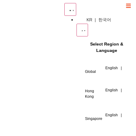
KR | 한국어
Select Region &
Language
한
English
|
국
Global
어
繁
體
English
|
Hong
中
Kong
文
简
体
English
|
中
Singapore
文
繁