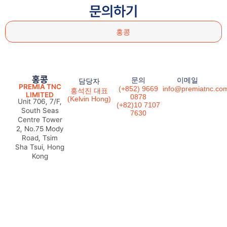
문의하기
홍콩
홍콩
문의
이메일
담당자
PREMIA TNC
(+852) 9669
info@premiatnc.co
홍석진 대표
LIMITED
0878
(Kelvin Hong)
Unit 706, 7/F,
(+82)10 7107
South Seas
7630
Centre Tower
2, No.75 Mody
Road, Tsim
Sha Tsui, Hong
Kong