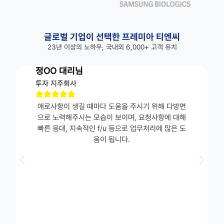
재외동포청, 700만명 재외동포 기업과 연대 강화
글로벌 기업이 선택한 프레미아 티엔씨
23년 이상의 노하우, 국내외 6,000+ 고객 유치
프레미아 티엔씨, GDIN 해외 채널 파트너사로 국내 벤처·스타트
업 해외 진출 지원
정OO 대리님
투자 지주회사
베트남 법인 세무 신고 및 컴플라이언스 관리 관련 안내
애로사항이
생길
때마다
도움을
주시기
위해
다방면
으로
노력해주시는
모습이
보이며,
요청사항에
대해
빠른
응대
,
지속적인
f/u
등으로
업무처리에
많은
도
움이
됩니다.
중소벤처기업부의 2026년도 중동 특화 긴급 물류바우처 참여
기업 모집
이란 공습 관련 중동 지역 정세로 인한 두바이 지사 업무 및 고
객사 방문 안내