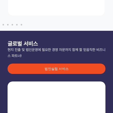
페이오니아, ‘퓨처 포워드 포럼 2025’ 개최 | Premia TNC 참
가!
재외동포청, 700만명 재외동포 기업과 연대 강화
글로벌 서비스
현지 진출 및 법인운영에 필요한 경영 자문까지 함께 할 믿음직한 비즈니
스 파트너!
프레미아 티엔씨, GDIN 해외 채널 파트너사로 국내 벤처·스타트
업 해외 진출 지원
법인설립 서비스