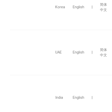
简体
Korea
English
|
中文
简体
UAE
English
|
中文
India
English
|