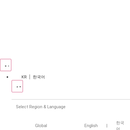
KR | 한국어
Select Region & Language
한국
Global
English
|
어