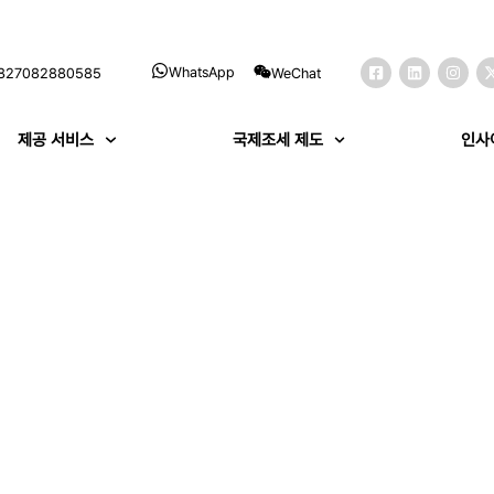
WhatsApp
WeChat
827082880585
제공 서비스
국제조세 제도
인사
3
minutes
09/12/2025
대만
in
 시장 완전 분석: 한국 기업의 