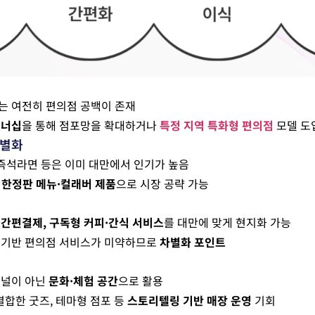
는 여전히 편의점 공백이 존재
트너십
을 통해 점포망을 확대하거나
특정 지역 특화형 편의점
모델 도
차별화
 즉석라면 등은 이미 대만에서 인기가 높음
한
한정판 메뉴·컬래버 제품
으로 시장 공략 가능
인
간편결제, 구독형 커피·간식 서비스
를 대만에 맞게 현지화 가능
 기반 편의점 서비스가 미약하므로
차별화 포인트
채널이 아닌
문화·체험 공간
으로 활용
와 결합한 굿즈, 테마형 점포 등
스토리텔링 기반 매장 운영
기회