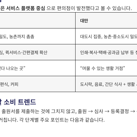
만은 서비스 플랫폼 중심
으로 편의점이 발전했다고 볼 수 있습니다.
대만
밀도, 농촌까지 촘촘
대도시 집중, 농촌·중소도시 밀
심, 퀵서비스·간편결제 확산
인쇄·복사·택배·공과금 납부 등 
렀다 나오는 곳”
“머물 수 있는 생활 거점”
편식, 커피
도시락, 음료, 간단 식사 + 생활
 소비 트렌드
 출원서를 제출하는 것에 그치지 않고,
출원 → 심사 → 등록결정 →
거칩니다. 각 단계별 주요 포인트는 다음과 같습니다.