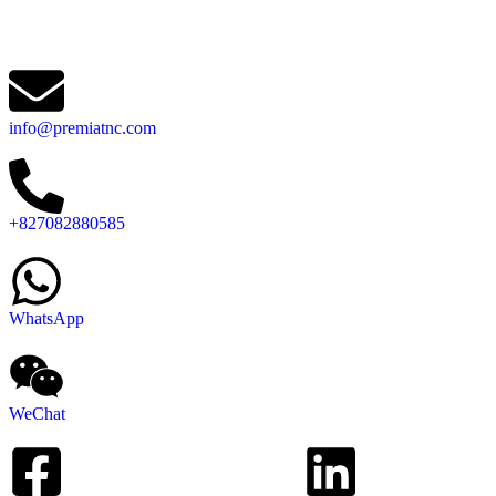
info@premiatnc.com
+827082880585
WhatsApp
WeChat