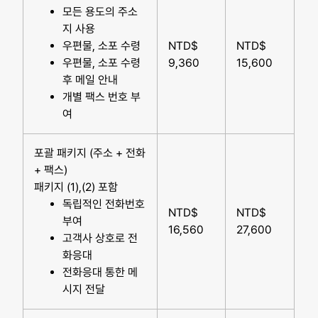
모든 용도의 주소
지 사용
우편물, 소포 수령
NTD$
NTD$
우편물, 소포 수령
9,360
15,600
후 메일 안내
개별 팩스 번호 부
여
포괄 패키지 (주소 + 전화
+ 팩스)
패키지 (1),(2) 포함
독립적인 전화번호
NTD$
NTD$
부여
16,560
27,600
고객사 상호로 전
화응대
전화응대 통한 메
시지 전달