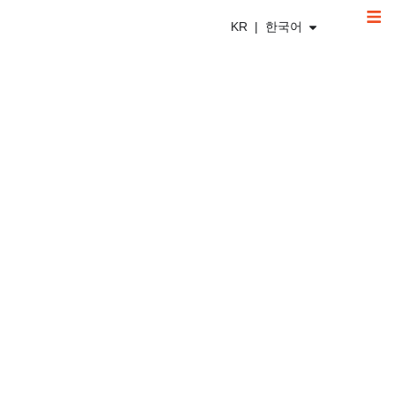
KR | 한국어
03/21/2024
in
싱가포르
3
minutes
싱가포르 회계 기준 SFRS 가이드