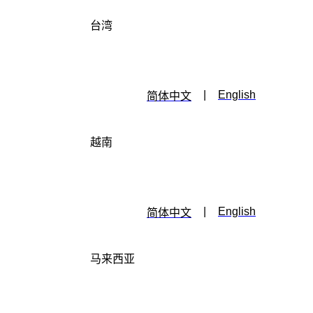
台湾
|
English
简体中文
越南
|
English
简体中文
马来西亚