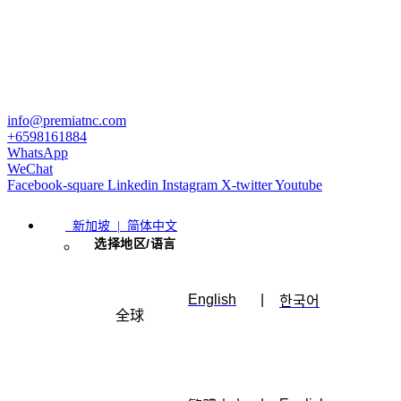
Skip
to
content
info@premiatnc.com
+6598161884
WhatsApp
WeChat
Facebook-square
Linkedin
Instagram
X-twitter
Youtube
新加坡 | 简体中文
选择地区/语言
English
|
한국어
全球