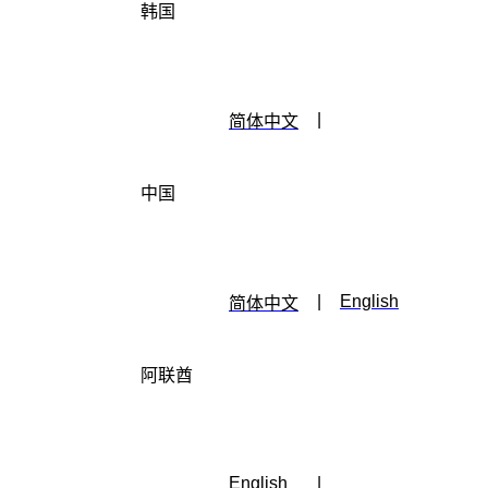
韩国
|
简体中文
中国
|
English
简体中文
阿联酋
English
|