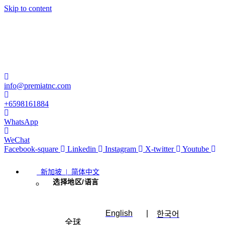
Skip to content
info@premiatnc.com
+6598161884
WhatsApp
WeChat
Facebook-square
Linkedin
Instagram
X-twitter
Youtube
新加坡 | 简体中文
选择地区/语言
English
|
한국어
全球