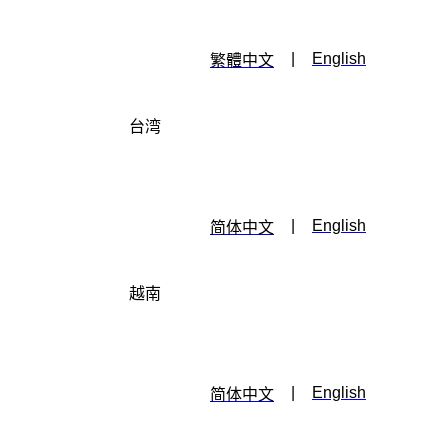
|
English
繁體中文
台湾
|
English
简体中文
越南
|
English
简体中文