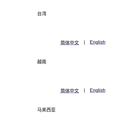
台湾
|
English
简体中文
越南
|
English
简体中文
马来西亚