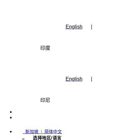
English
|
印度
English
|
印尼
新加坡 | 简体中文
选择地区/语言