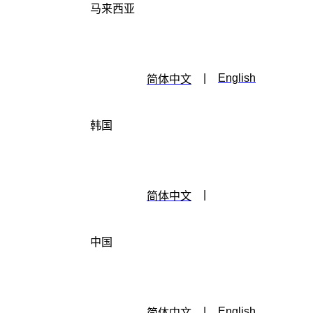
马来西亚
|
English
简体中文
韩国
|
简体中文
中国
|
English
简体中文