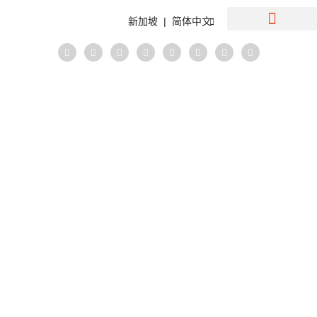
新加坡 | 简体中文
在新加坡設立公司
簿记与会计服务