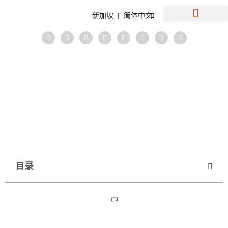
新加坡 | 简体中文
在新加坡設立公司
September 26, 2025
in
会计
博客
< 1
minute
新加坡9大中小型企业会计服务
目录