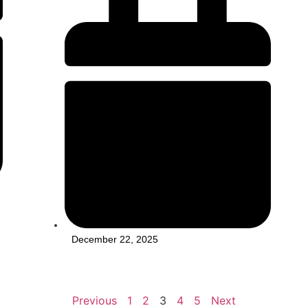
December 22, 2025
Previous
1
2
3
4
5
Next