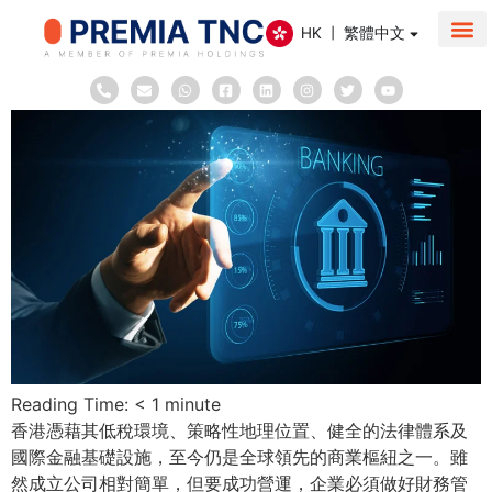
HK | 繁體中文
公司 簡介
在香港設立公司
服務
香港稅務
聯繫我
協助
Reading Time:
< 1
minute
香港憑藉其低稅環境、策略性地理位置、健全的法律體系及
國際金融基礎設施，至今仍是全球領先的商業樞紐之一。雖
然成立公司相對簡單，但要成功營運，企業必須做好財務管