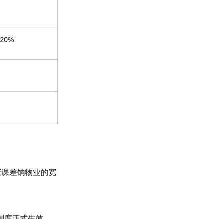
20%
个应课差饷物业的宽
差饷制度正式生效。