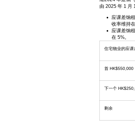
由 2025 年 1 月
应课差饷租
收率维持在
应课差饷租
在 5%。
住宅物业的应课
首 HK$550,000
下一个 HK$250,
剩余