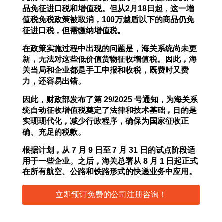
品免征进口税和增值税。但从
2
月
18
日起，这一增
值税免税政策被取消，
100
万越盾以下的商品仍免
征进口税，但需缴纳增值税。
在政策实施过程中出现的问题是，海关系统尚未更
新，无法对这些低价值货物征收增值税。因此，海
关当局和企业都是手工申报和收税，既费时又费
力，还容易出错。
因此，财政部发布了第
29/2025
号通知，为海关系
统自动征收增值税奠定了法律和技术基础，目的是
实现现代化，减少行政程序，确保为国家征收正
确、充足的税款。
根据计划，从
7
月
9
日至
7
月
31
日的试点阶段适
用于一些企业。之后，海关总署从
8
月
1
日起正式
在所有航空、公路和铁路形式的快递业务中应用。
立即预订免费的公司注册咨询！