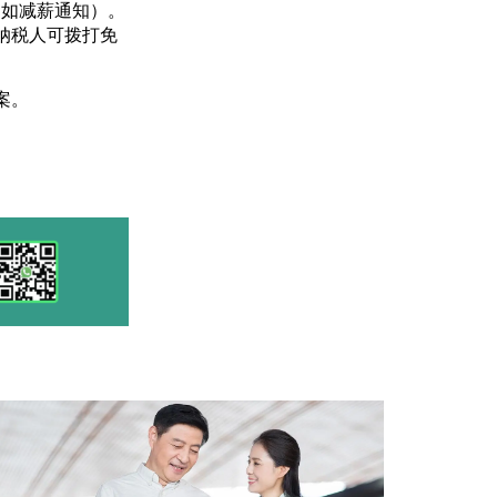
件（如减薪通知）。
纳税人可拨打免
案。