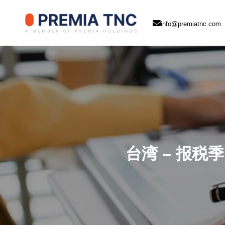
info@premiatnc.com
台湾 – 报