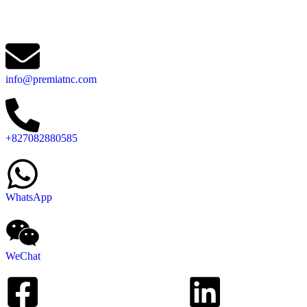
info@premiatnc.com
+827082880585
WhatsApp
WeChat